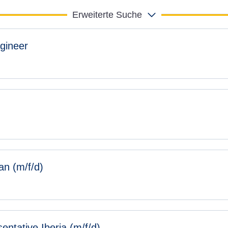
Erweiterte Suche
ngineer
an (m/f/d)
entative Iberia (m/f/d)