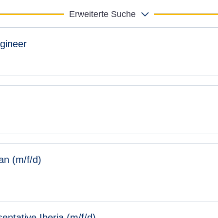
Erweiterte Suche
ngineer
an (m/f/d)
entative Iberia (m/f/d)